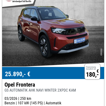
Finanzierung
monatlich ab
€
25.890,- €
180,-
Opel Frontera
GS AUTOMATIK AHK NAVI WINTER 2XPDC KAM
03/2026 |
250 km
Benzin |
107 kW (145 PS) |
Automatik