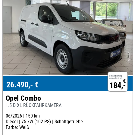
Finanzierung
monatlich ab
€
26.490,- €
184,-
Opel Combo
1.5 D XL RÜCKFAHRKAMERA
06/2026 |
150 km
Diesel |
75 kW (102 PS) |
Schaltgetriebe
Farbe: Weiß