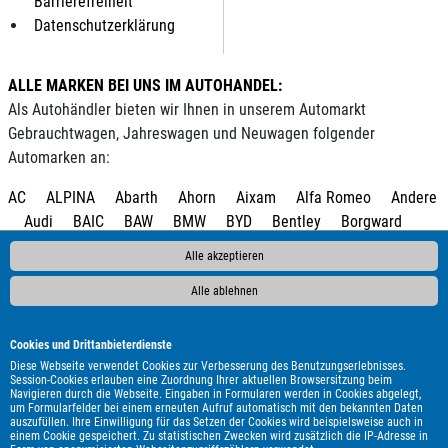
Barrierefreiheit
Datenschutzerklärung
ALLE MARKEN BEI UNS IM AUTOHANDEL:
Als Autohändler bieten wir Ihnen in unserem Automarkt
Gebrauchtwagen, Jahreswagen und Neuwagen folgender
Automarken an:
AC
ALPINA
Abarth
Ahorn
Aixam
Alfa Romeo
Andere
Audi
BAIC
BAW
BMW
BYD
Bentley
Borgward
Bürstner
Cadillac
Carado
Carthago
Chausson
Alle akzeptieren
Chevrolet
Citroën
Clever
Corvette
Cupra
DAF
DFM
Alle ablehnen
DFSK
DS Automobiles
Dacia
Dodge
Econelo
Etrusco
Eura Mobil
Fendt
Fiat
Fleurette
Ford
Foton
GWM
Geely
Genesis
HYMER / ERIBA / HYMERCAR
Harley-
Cookies und Drittanbieterdienste
Davidson
Hobby
Honda
Hyundai
Infiniti
Isuzu
Itineo
Diese Webseite verwendet Cookies zur Verbesserung des Benutzungserlebnisses.
Session-Cookies erlauben eine Zuordnung Ihrer aktuellen Browsersitzung beim
Iveco
JAC
Jaecoo
Jaguar
Jeep
KGM
Kia
Knaus
Navigieren durch die Webseite. Eingaben in Formularen werden in Cookies abgelegt,
um Formularfelder bei einem erneuten Aufruf automatisch mit den bekannten Daten
LMC
Lada
Land Rover
Leapmotor
Lexus
MAN
MF
auszufüllen. Ihre Einwilligung für das Setzen der Cookies wird beispielsweise auch in
MG
MINI
Malibu
Maserati
Maxus
Mazda
einem Cookie gespeichert. Zu statistischen Zwecken wird zusätzlich die IP-Adresse in