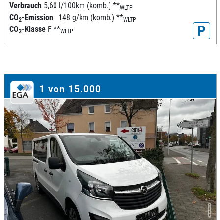
Verbrauch
5,60 l/100km (komb.)
**
WLTP
CO
-Emission
148 g/km (komb.)
**
2
WLTP
P
CO
-Klasse
F
**
2
WLTP
1 von 15.000