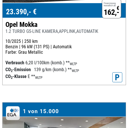
Finanzierung
monatlich ab
€
23.390,- €
162,-
Opel Mokka
1.2 TURBO GS-LINE KAMERA,APPLINK,AUTOMATIK
10/2025 |
250 km
Benzin |
96 kW (131 PS) |
Automatik
Farbe: Grau Metallic
Verbrauch
6,20 l/100km (komb.)
**
WLTP
CO
-Emission
139 g/km (komb.)
**
2
WLTP
P
CO
-Klasse
E
**
2
WLTP
1 von 15.000