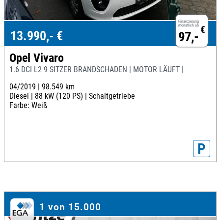
Finanzierung
monatlich ab
€
13.990,- €
97,-
Opel Vivaro
1.6 DCI L2 9 SITZER BRANDSCHADEN | MOTOR LÄUFT |
04/2019 |
98.549 km
Diesel |
88 kW (120 PS) |
Schaltgetriebe
Farbe: Weiß
P
1 von 15.000